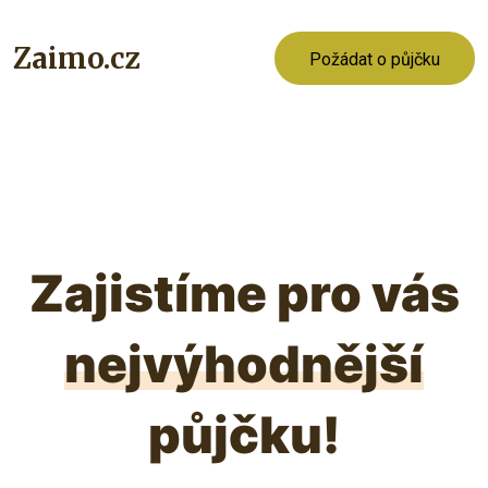
Zaimo.cz
Požádat o půjčku
Zajistíme pro vás
nejvýhodnější
půjčku!