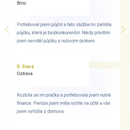
Brno
Praha
Potřeboval jsem půjčit a tato služba mi zařídila
Potřeboval jsem půjčit a tato služba mi zařídila
Předchozí
půjčku, která je bezkonkurenční. Nikdy předtím
půjčku, která je bezkonkurenční. Nikdy předtím
Dal
jsem neviděl půjčku s nulovým úrokem.
jsem neviděl půjčku s nulovým úrokem.
D. Stará
L. Milá
Ostrava
Ostrava
Rozbila se mi pračka a potřebovala jsem nutně
Rozbila se mi pračka a potřebovala jsem nutně
finance. Peníze jsem měla rychle na účtě a vše
finance. Peníze jsem měla rychle na účtě a vše
jsem vyřídila z domova.
jsem vyřídila z domova.