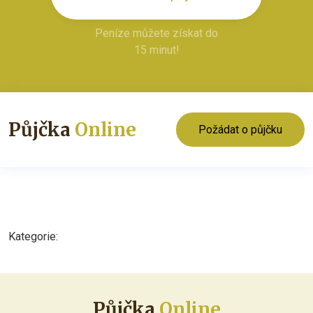
Peníze můžete získat do
15 minut!
Půjčka
Online
Požádat o půjčku
Kategorie:
Půjčka
Online