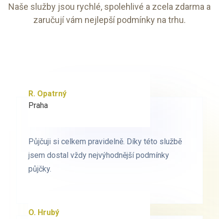
Naše služby jsou rychlé, spolehlivé a zcela zdarma a
zaručují vám nejlepší podmínky na trhu.
R. Opatrný
K. Novák
Praha
Brno
Půjčuji si celkem pravidelně. Díky této službě
Půjčuji si celkem pravidelně. Díky této službě
jsem dostal vždy nejvýhodnější podmínky
jsem dostal vždy nejvýhodnější podmínky
půjčky.
půjčky.
O. Hrubý
D. Starý